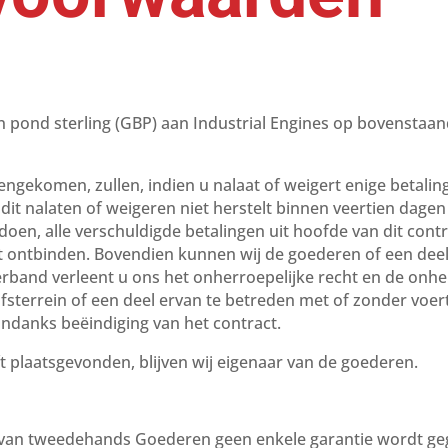
 in pond sterling (GBP) aan Industrial Engines op bovensta
ngekomen, zullen, indien u nalaat of weigert enige betaling
dit nalaten of weigeren niet herstelt binnen veertien dagen
oen, alle verschuldigde betalingen uit hoofde van dit con
ct ontbinden. Bovendien kunnen wij de goederen of een deel 
rband verleent u ons het onherroepelijke recht en de onh
sterrein of een deel ervan te betreden met of zonder voer
ondanks beëindiging van het contract.
ft plaatsgevonden, blijven wij eigenaar van de goederen.
p van tweedehands Goederen geen enkele garantie wordt ge