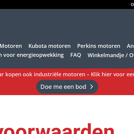
O
 Motoren
Kubota motoren
Perkins motoren
An
n voor energieopwekking
FAQ
Winkelmandje / Of
r kopen ook industriële motoren – Klik hier voor e
Doe me een bod
voorwaarden