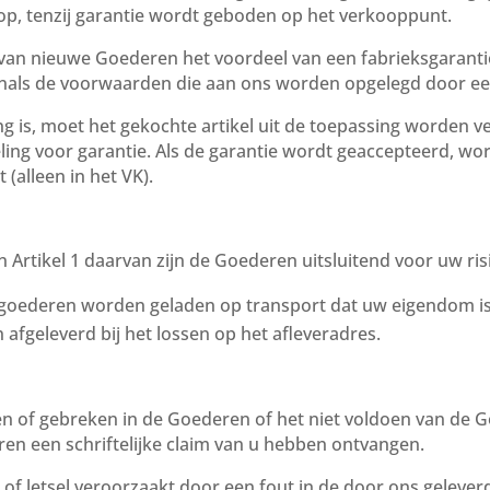
p, tenzij garantie wordt geboden op het verkooppunt.
p van nieuwe Goederen het voordeel van een fabrieksgarant
nals de voorwaarden die aan ons worden opgelegd door een
ing is, moet het gekochte artikel uit de toepassing worden
ing voor garantie. Als de garantie wordt geaccepteerd, wo
(alleen in het VK).
rtikel 1 daarvan zijn de Goederen uitsluitend voor uw risic
r goederen worden geladen op transport dat uw eigendom is 
geleverd bij het lossen op het afleveradres.
ten of gebreken in de Goederen of het niet voldoen van de Go
en een schriftelijke claim van u hebben ontvangen.
de of letsel veroorzaakt door een fout in de door ons geleve