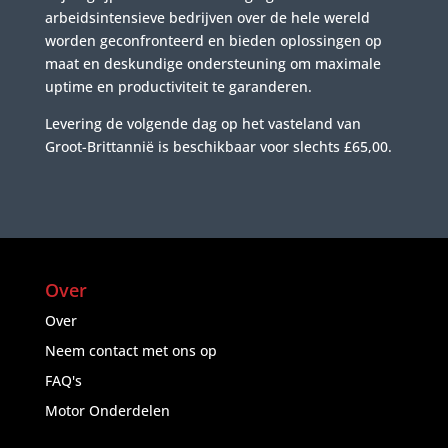
arbeidsintensieve bedrijven over de hele wereld
worden geconfronteerd en bieden oplossingen op
maat en deskundige ondersteuning om maximale
uptime en productiviteit te garanderen.
Levering de volgende dag op het vasteland van
Groot-Brittannië is beschikbaar voor slechts £65,00.
Over
Over
Neem contact met ons op
FAQ's
Motor Onderdelen